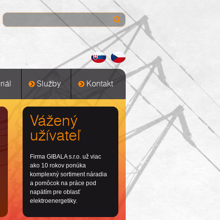
iál
Služby
Kontakt
Vážený
užívateľ
Firma GIBALA s.r.o. už viac
ako 10 rokov ponúka
komplexný sortiment náradia
a pomôcok na práce pod
napätím pre oblasť
elektroenergetiky.