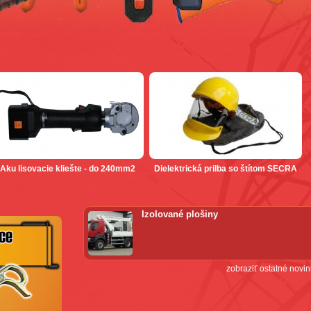
Aku lisovacie kliešte - do 240mm2
Dielektrická prilba so štítom SECRA
Izolované plošiny
zobraziť ostatné novin