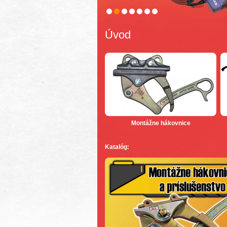
Úvod
Montážne hákovnice
Katalóg: