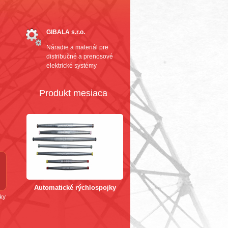
GIBALA s.r.o.
Náradie a materiál pre
distribučné a prenosové
elektrické systémy
Produkt mesiaca
Automatické rýchlospojky
ky