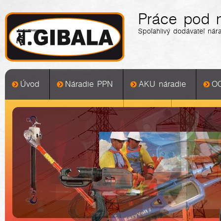
Práce pod 
Spoľahlivý dodávateľ nár
Úvod
Náradie PPN
AKU náradie
O
MONTÁŽNE HÁKOVNICE
Žabky