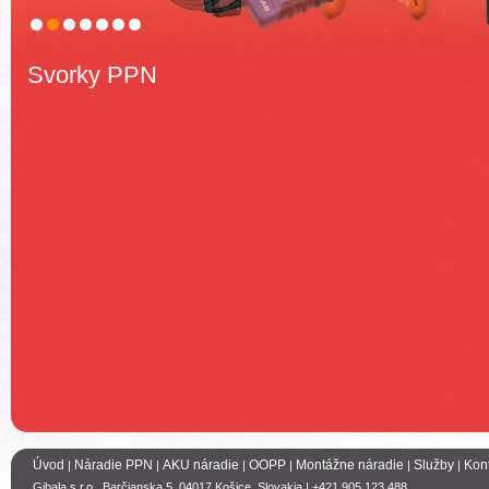
Svorky PPN
Úvod
Náradie PPN
AKU náradie
OOPP
Montážne náradie
Služby
Kon
|
|
|
|
|
|
Gibala s.r.o., Barčianska 5, 04017 Košice, Slovakia | +421 905 123 488